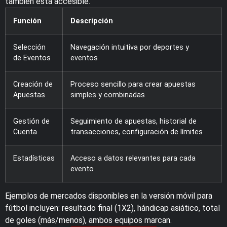
también está accesible.
Función
Descripción
Selección
Navegación intuitiva por deportes y
de Eventos
eventos
Creación de
Proceso sencillo para crear apuestas
Apuestas
simples y combinadas
Gestión de
Seguimiento de apuestas, historial de
Cuenta
transacciones, configuración de límites
Estadísticas
Acceso a datos relevantes para cada
evento
Ejemplos de mercados disponibles en la versión móvil para
fútbol incluyen: resultado final (1X2), hándicap asiático, total
de goles (más/menos), ambos equipos marcan.