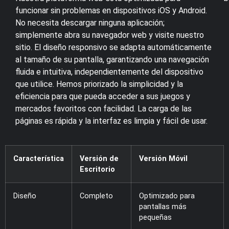
funcionar sin problemas en dispositivos iOS y Android.
No necesita descargar ninguna aplicación;
simplemente abra su navegador web y visite nuestro
sitio. El diseño responsivo se adapta automáticamente
al tamaño de su pantalla, garantizando una navegación
fluida e intuitiva, independientemente del dispositivo
que utilice. Hemos priorizado la simplicidad y la
eficiencia para que pueda acceder a sus juegos y
mercados favoritos con facilidad. La carga de las
páginas es rápida y la interfaz es limpia y fácil de usar.
Característica
Versión de
Versión Móvil
Escritorio
Diseño
Completo
Optimizado para
pantallas más
pequeñas