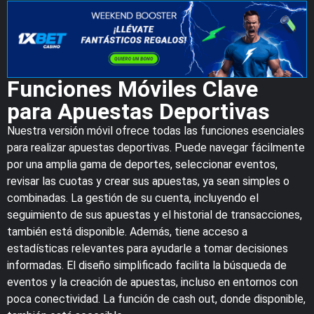
Funciones Móviles Clave
para Apuestas Deportivas
Nuestra versión móvil ofrece todas las funciones esenciales
para realizar apuestas deportivas. Puede navegar fácilmente
por una amplia gama de deportes, seleccionar eventos,
revisar las cuotas y crear sus apuestas, ya sean simples o
combinadas. La gestión de su cuenta, incluyendo el
seguimiento de sus apuestas y el historial de transacciones,
también está disponible. Además, tiene acceso a
estadísticas relevantes para ayudarle a tomar decisiones
informadas. El diseño simplificado facilita la búsqueda de
eventos y la creación de apuestas, incluso en entornos con
poca conectividad. La función de cash out, donde disponible,